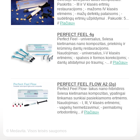
Paskirtis : - III ir V klasės ertmių
restauracijoms ; - mažoms IV klasės
etrmėms ; - mažų defektų pataisoms ; -
sudėtingų ertmių užpildymui . Pakuotė: 5...
//
Plačiau»
PERFECT FEEL 4g
Perfect Feel - universalus, šviesa
kietinamas nano kompozitas, priekinių ir
krūminių dantų restauracijoms.
Naudojimas: - universalus, I-V klasės
ertmėms; - spalvos ir formos korekcijoms; -
dantų atstatymui po traumų; -... //
Plačiau»
PERFECT FEEL FLOW A2 (2g)
Perfect Feel Flow- takus nano-hibridinis
šviesa kietinamas kompozitas, ypatingai
tinkamas sunkiai pasiekiamoms ertmėms.
Naudojimas: - I, III, V klasės ertmėms;
- vagelių hermetizavimui; - permatomų
ortodontinių... //
Plačiau»
© Medavita. Visos teisės saugomos