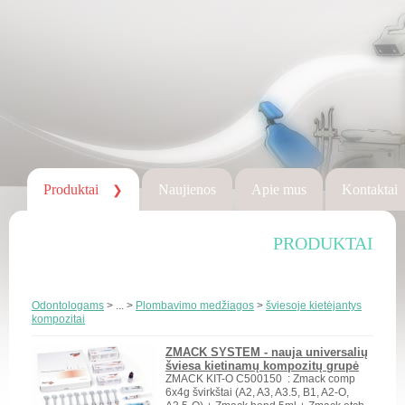
Produktai
Naujienos
Apie mus
Kontaktai
❯
PRODUKTAI
Odontologams
> ... >
Plombavimo medžiagos
>
šviesoje kietėjantys
kompozitai
ZMACK SYSTEM - nauja universalių
šviesa kietinamų kompozitų grupė
ZMACK KIT-O C500150 : Zmack comp
6x4g švirkštai (A2, A3, A3.5, B1, A2-O,