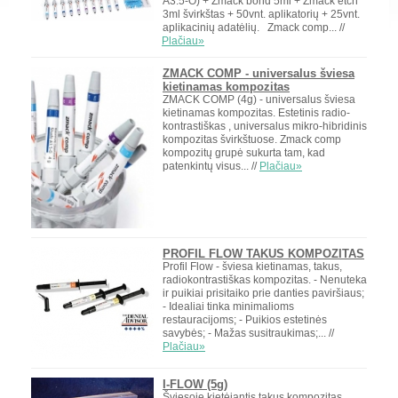
A3.5-O) + Zmack bond 5ml + Zmack etch
3ml švirkštas + 50vnt. aplikatorių + 25vnt.
aplikacinių adatėlių. Zmack comp... //
Plačiau»
ZMACK COMP - universalus šviesa
kietinamas kompozitas
ZMACK COMP (4g) - universalus šviesa
kietinamas kompozitas. Estetinis radio-
kontrastiškas , universalus mikro-hibridinis
kompozitas švirkštuose. Zmack comp
kompozitų grupė sukurta tam, kad
patenkintų visus... //
Plačiau»
PROFIL FLOW TAKUS KOMPOZITAS
Profil Flow - šviesa kietinamas, takus,
radiokontrastiškas kompozitas. - Nenuteka
ir puikiai prisitaiko prie danties paviršiaus;
- Idealiai tinka minimalioms
restauracijoms; - Puikios estetinės
savybės; - Mažas susitraukimas;... //
Plačiau»
I-FLOW (5g)
Šviesoje kietėjantis takus kompozitas.