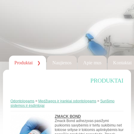
Produktai
Naujienos
Apie mus
Kontaktai
❯
PRODUKTAI
Odontologams
>
Medžiagos ir įrankiai odontologams
>
Surišimo
sistemos ir ėsdintojai
ZMACK BOND
Zmack Bond adhezyvas pasižymi
puikiomis savybėmis ir tvirtu sukibimu net
tokiose srityse ir tokiomis aplinkybėmis kur