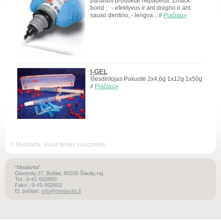
panašūs produktai nepadeda. Zmack
bond : - efektyvus ir ant drėgno ir ant
sauso dentino; - lengva... //
Plačiau»
I-GEL
Išėsdintojas Pakuotė 2x4,6g 1x12g 1x50g
//
Plačiau»
© Medavita. Visos teisės saugomos
“Medavita”
Gluosnių 27, Bubiai, 80200 Šiaulių raj.
Tel.: 0-41-502800
Faks.: 0-41-502802
El. paštas:
info@medavita.lt