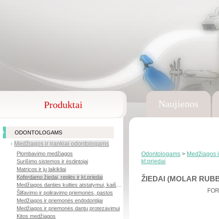
Naujienos
Produktai
ODONTOLOGAMS
Medžiagos ir įrankiai odontologams
Plombavimo medžiagos
Odontologams
>
Medžiagos i
kt.priedai
Surišimo sistemos ir ėsdintojai
Matricos ir jų laikikliai
Koferdamo žiedai, replės ir kt.priedai
ŽIEDAI (MOLAR RUB
Medžiagos danties kulties atstatymui, kaiščiai
FOR
Šlifavimo ir poliravimo priemonės, pastos
Medžiagos ir priemonės endodontijai
Medžiagos ir priemonės dantų protezavimui
Kitos medžiagos