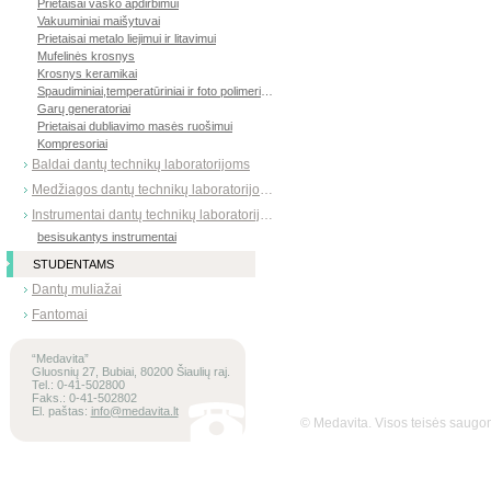
Prietaisai vaško apdirbimui
Vakuuminiai maišytuvai
Prietaisai metalo liejimui ir litavimui
Mufelinės krosnys
Krosnys keramikai
Spaudiminiai,temperatūriniai ir foto polimerizatoriai
Garų generatoriai
Prietaisai dubliavimo masės ruošimui
Kompresoriai
Baldai dantų technikų laboratorijoms
Medžiagos dantų technikų laboratorijoms
Instrumentai dantų technikų laboratorijoms
besisukantys instrumentai
STUDENTAMS
Dantų muliažai
Fantomai
“Medavita”
Gluosnių 27, Bubiai, 80200 Šiaulių raj.
Tel.: 0-41-502800
Faks.: 0-41-502802
El. paštas:
info@medavita.lt
© Medavita. Visos teisės saug