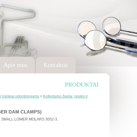
Apie mus
Kontaktai
PRODUKTAI
r įrankiai odontologams
>
Koferdamo žiedai, replės ir
BER DAM CLAMPS)
 SMALL LOWER MOLARS 3052-3.