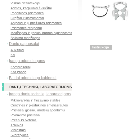
Viskas dezinfekcijai
Adatos, karpuliniai švirkštai
Pagalbinės priemonės
Grąžtai ir instrumentai
Antgaliai ir jų priežiūros priemonės
Priemonės rentgenui
Medžiagos ir įrankiai burnos higienistams
Balinimo medžiagos
Dantų papuošalai
Instrukcija
Auksiniai
Kiti
Įranga odontologams
Kompresoriai
Kita įranga
Baldai odontologo kabinetui
DANTŲ TECHNIKŲ LABORATORIJOMS
Įranga dantų technikų laboratorijoms
Mikrovarikliai ir frezavimo staklės
Centrinės ir pieštukinės smėliasrautės
Prietaisai gipsinių modelių apdirbimui
Poliravimo prietaisai
Presai kiuvetėms
Traukos
Vibrostalai
Svarstyklės