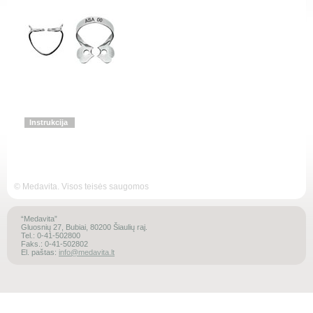
Instrukcija
© Medavita. Visos teisės saugomos
“Medavita”
Gluosnių 27, Bubiai, 80200 Šiaulių raj.
Tel.: 0-41-502800
Faks.: 0-41-502802
El. paštas:
info@medavita.lt