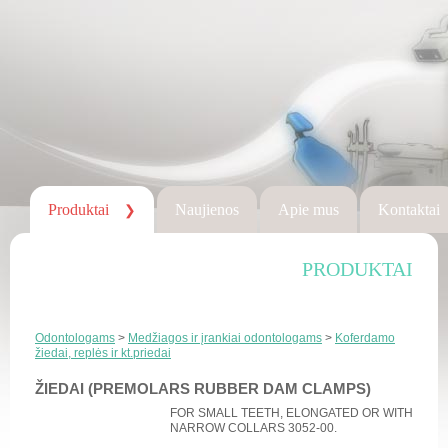
Produktai
Naujienos
Apie mus
Kontaktai
❯
PRODUKTAI
Odontologams
>
Medžiagos ir įrankiai odontologams
>
Koferdamo
žiedai, replės ir kt.priedai
ŽIEDAI (PREMOLARS RUBBER DAM CLAMPS)
FOR SMALL TEETH, ELONGATED OR WITH
NARROW COLLARS 3052-00.