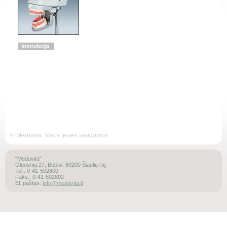
Instrukcija
© Medavita. Visos teisės saugomos
“Medavita”
Gluosnių 27, Bubiai, 80200 Šiaulių raj.
Tel.: 0-41-502800
Faks.: 0-41-502802
El. paštas:
info@medavita.lt