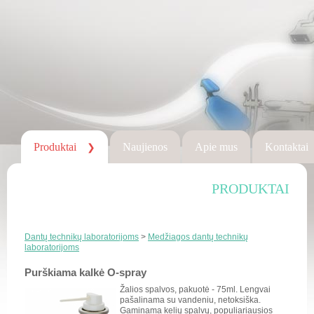
Produktai
Naujienos
Apie mus
Kontaktai
❯
PRODUKTAI
Dantų technikų laboratorijoms
>
Medžiagos dantų technikų
laboratorijoms
Purškiama kalkė O-spray
Žalios spalvos, pakuotė - 75ml. Lengvai
pašalinama su vandeniu, netoksiška.
Gaminama kelių spalvų, populiariausios