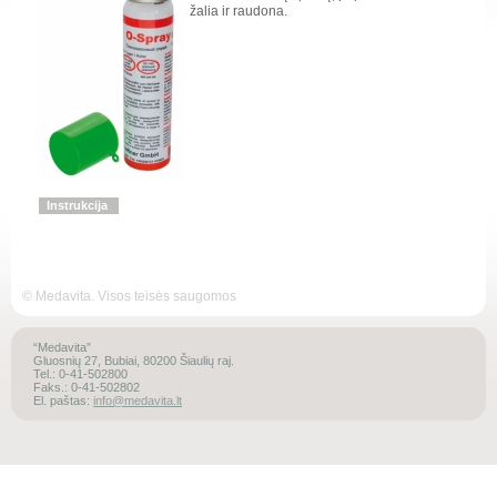
žalia ir raudona.
Instrukcija
© Medavita. Visos teisės saugomos
“Medavita”
Gluosnių 27, Bubiai, 80200 Šiaulių raj.
Tel.: 0-41-502800
Faks.: 0-41-502802
El. paštas:
info@medavita.lt