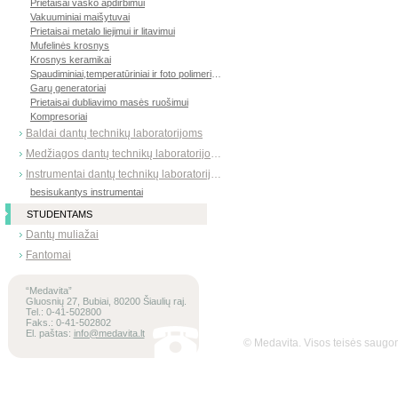
Prietaisai vaško apdirbimui
Vakuuminiai maišytuvai
Prietaisai metalo liejimui ir litavimui
Mufelinės krosnys
Krosnys keramikai
Spaudiminiai,temperatūriniai ir foto polimerizatoriai
Garų generatoriai
Prietaisai dubliavimo masės ruošimui
Kompresoriai
Baldai dantų technikų laboratorijoms
Medžiagos dantų technikų laboratorijoms
Instrumentai dantų technikų laboratorijoms
besisukantys instrumentai
STUDENTAMS
Dantų muliažai
Fantomai
“Medavita”
Gluosnių 27, Bubiai, 80200 Šiaulių raj.
Tel.: 0-41-502800
Faks.: 0-41-502802
El. paštas:
info@medavita.lt
© Medavita. Visos teisės saug