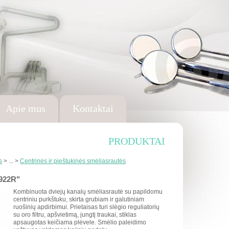
Apie mus
Kontaktai
PRODUKTAI
s
> ... >
Centrinės ir pieštukinės smėliasrautės
922R"
Kombinuota dviejų kanalų smėliasrautė su papildomu
centriniu purkštuku, skirta grubiam ir galutiniam
ruošinių apdirbimui. Prietaisas turi slėgio reguliatorių
su oro filtru, apšvietimą, jungtį traukai, stiklas
apsaugotas keičiama plėvele. Smėlio paleidimo