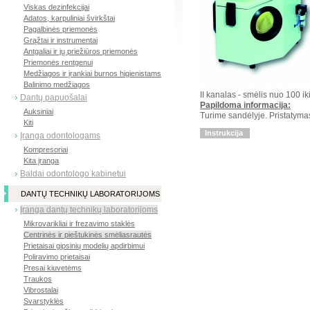
Viskas dezinfekcijai
Adatos, karpuliniai švirkštai
Pagalbinės priemonės
Grąžtai ir instrumentai
Antgaliai ir jų priežiūros priemonės
Priemonės rentgenui
Medžiagos ir įrankiai burnos higienistams
Balinimo medžiagos
II kanalas - smėlis nuo 100 i
Dantų papuošalai
Papildoma informacija:
Auksiniai
Turime sandėlyje. Pristatymas
Kiti
Instrukcija
Įranga odontologams
Kompresoriai
Kita įranga
Baldai odontologo kabinetui
DANTŲ TECHNIKŲ LABORATORIJOMS
Įranga dantų technikų laboratorijoms
Mikrovarikliai ir frezavimo staklės
Centrinės ir pieštukinės smėliasrautės
Prietaisai gipsinių modelių apdirbimui
Poliravimo prietaisai
Presai kiuvetėms
Traukos
Vibrostalai
Svarstyklės