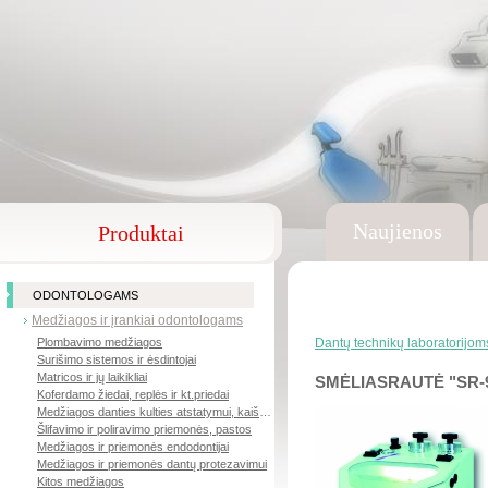
Naujienos
Produktai
ODONTOLOGAMS
Medžiagos ir įrankiai odontologams
Plombavimo medžiagos
Dantų technikų laboratorijom
Surišimo sistemos ir ėsdintojai
Matricos ir jų laikikliai
SMĖLIASRAUTĖ "SR-
Koferdamo žiedai, replės ir kt.priedai
Medžiagos danties kulties atstatymui, kaiščiai
Šlifavimo ir poliravimo priemonės, pastos
Medžiagos ir priemonės endodontijai
Medžiagos ir priemonės dantų protezavimui
Kitos medžiagos