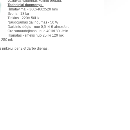
vožtuvas valdomas kojiniu pedalu.
Techniniai duomenys:
Išmatavimai - 360x460x520 mm
Svoris - 18 kg
Tinklas - 220V 50Hz
Naudojamas galingumas - 50 W
Darbinis slėgis - nuo 0,5 iki 6 atmosferų
Oro sunaudojimas - nuo 40 iki 80 l/min
I kanalas - smėlis nuo 25 iki 120 mk
ki 250 mk
 pirkėjui per 2-3 darbo dienas.