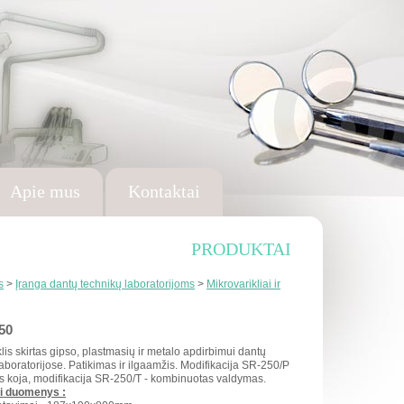
Apie mus
Kontaktai
PRODUKTAI
s
>
Įranga dantų technikų laboratorijoms
>
Mikrovarikliai ir
50
lis skirtas gipso, plastmasių ir metalo apdirbimui dantų
aboratorijose. Patikimas ir ilgaamžis. Modifikacija SR-250/P
s koja, modifikacija SR-250/T - kombinuotas valdymas.
ai duomenys :