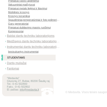
Prietaisai vaško apdirbimui
Vakuuminiai maišytuvai
Prietaisai metalo liejimui ir litavimui
Mufelinės krosnys
Krosnys keramikai
Spaudiminiai,temperatūriniai ir foto polimerizatoriai
Garų generatoriai
Prietaisai dubliavimo masės ruošimui
Kompresoriai
Baldai dantų technikų laboratorijoms
Medžiagos dantų technikų laboratorijoms
Instrumentai dantų technikų laboratorijoms
besisukantys instrumentai
STUDENTAMS
Dantų muliažai
Fantomai
“Medavita”
Gluosnių 27, Bubiai, 80200 Šiaulių raj.
Tel.: 0-41-502800
Faks.: 0-41-502802
El. paštas:
info@medavita.lt
© Medavita. Visos teisės saug