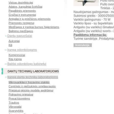
Pulto iš
Viskas dezinfekcijai
Pulto svor
Adatos, karpuliniai švirkštai
Tinklas -
Pagalbinės priemonės
Naudojamas galingumas - m
Grąžtai ir instrumentai
Sukimosi greitis - 3000/250
Antgaliai ir jų priežiūros priemonės
Variklio galingumas - 70 W
Priemonės rentgenui
Variklio tipas - su šepetėliais
Medžiagos ir įrankiai burnos higienistams
Antgalio (su varikliu) išmat
Antgalio (su varikliu) svoris -
Balinimo medžiagos
Papildoma informacija:
Dantų papuošalai
Turime sandėlyje. Pristatymas
Auksiniai
Kiti
Instrukcija
Įranga odontologams
Kompresoriai
Kita įranga
Baldai odontologo kabinetui
DANTŲ TECHNIKŲ LABORATORIJOMS
Įranga dantų technikų laboratorijoms
Mikrovarikliai ir frezavimo staklės
Centrinės ir pieštukinės smėliasrautės
Prietaisai gipsinių modelių apdirbimui
Poliravimo prietaisai
Presai kiuvetėms
Traukos
Vibrostalai
Svarstyklės