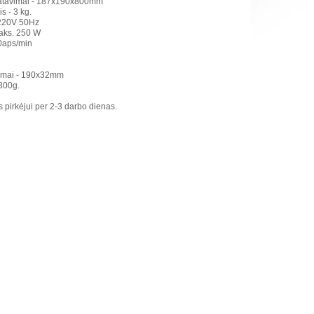
matavimai - 187x190x800mm
is - 3 kg.
 220V 50Hz
aks. 250 W
00aps/min
avimai - 190x32mm
 300g.
 pirkėjui per 2-3 darbo dienas.