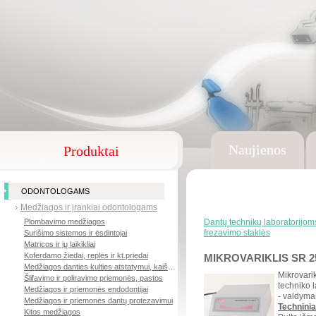
Naujienos
Produktai
ODONTOLOGAMS
Medžiagos ir įrankiai odontologams
Plombavimo medžiagos
Dantų technikų laboratorijom
frezavimo staklės
Surišimo sistemos ir ėsdintojai
Matricos ir jų laikikliai
Koferdamo žiedai, replės ir kt.priedai
MIKROVARIKLIS SR 2
Medžiagos danties kulties atstatymui, kaiščiai
Mikrovarik
Šlifavimo ir poliravimo priemonės, pastos
techniko l
Medžiagos ir priemonės endodontijai
- valdyma
Medžiagos ir priemonės dantų protezavimui
Technini
Kitos medžiagos